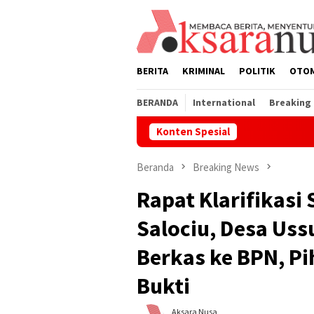
Loncat
ke
konten
BERITA
KRIMINAL
POLITIK
OTO
BERANDA
International
Breaking
Konten Spesial
Penertiban Lahan di D
Beranda
Breaking News
Rapat Klarifikasi
Salociu, Desa Us
Berkas ke BPN, Pi
Bukti
Aksara Nusa