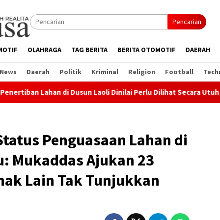
Pencarian
MOTIF
OLAHRAGA
TAG BERITA
BERITA OTOMOTIF
DAERAH
 News
Daerah
Politik
Kriminal
Religion
Football
Tech
usun Laoli Dinilai Perlu Dilihat Secara Utuh, Advokat: Pemerin
 Status Penguasaan Lahan di
su: Mukaddas Ajukan 23
hak Lain Tak Tunjukkan