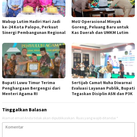
Wabup Lutim Hadiri Hari Jadi
MoU Operasional Minyak
ke-24 Kota Palopo, Perkuat
Goreng, Peluang Baru untuk
Sinergi Pembangunan Regional
Kas Daerah dan UMKM Lutim ‎
Bupati Luwu Timur Terima
Sertijab Camat Nuha Diwarnai
Penghargaan Bergengsi dari
Evaluasi Layanan Publik, Bupati
Menteri Agama RI
Tegaskan Disiplin ASN dan P3K
Tinggalkan Balasan
Alamat email Anda tidak akan dipublikasikan.
Ruas yang wajib ditandai
*