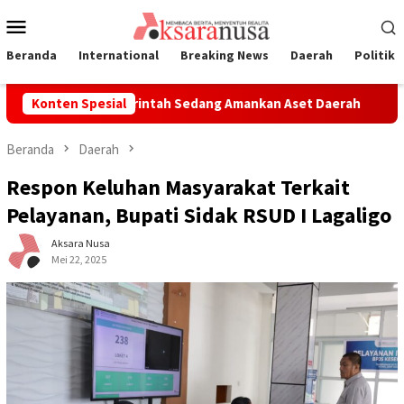
Loncat
Menu
ke
Mobile
konten
Beranda
International
Breaking News
Daerah
Politik
Advokat: Pemerintah Sedang Amankan Aset Daerah
Konten Spesial
UAS Apre
Beranda
Daerah
Respon Keluhan Masyarakat Terkait
Pelayanan, Bupati Sidak RSUD I Lagaligo
Aksara Nusa
Mei 22, 2025