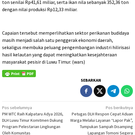
ton senilai Rp41,61 miliar, serta ikan nila sebanyak 352,36 ton
dengan nilai produksi Rp12,33 miliar.
Capaian tersebut memperlihatkan sektor perikanan budidaya
masih menjadi salah satu penggerak ekonomi daerah,
sekaligus membuka peluang pengembangan industri hilirisasi
hasil kelautan yang dapat meningkatkan kesejahteraan
masyarakat pesisir di Luwu Timur. (wars)
SEBARKAN
Navigasi
Pos sebelumnya
Pos berikutnya
PM WTC Raih Kalpataru Adya 2026,
Petugas DLH Respon Cepat Aduan
pos
DLH Luwu Timur Komitmen Dukung
Warga Melalui Layanan “Lapor Pak”,
Program Pelestarian Lingkungan
Tumpukan Sampah Disamping
Oleh Komunitas
Lapangan Tomoni Segera