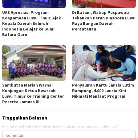
UAS Apresiasi Program
Di Batam, Wabup Puspawati
Keagamaan Luwu Timur, Ajak
Tekankan Peran Diaspora Luwu
Kepala Daerah Seluruh
Raya Bangun Daerah
Indonesia Belajar ke Bumi
Perantauan
Batara Guru
Sambutan Meriah Warnai
Penyaluran Kartu Lansia Lutim
Kunjungan Ketua Kwarcab
Rampung, 4.000 Lansia Kini
Luwu Timur ke Training Center
Nikmati Manfaat Program
Peserta Jamnas XII
Tinggalkan Balasan
Alamat email Anda tidak akan dipublikasikan.
Ruas yang wajib ditandai
*