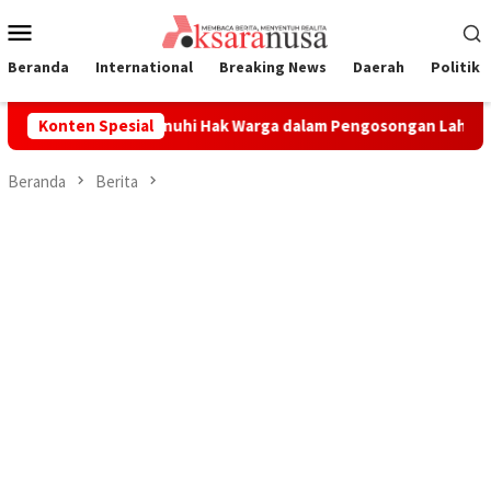
Loncat
Menu
ke
Mobile
konten
Beranda
International
Breaking News
Daerah
Politik
 Komitmen Penuhi Hak Warga dalam Pengosongan Lahan Laoli
Konten Spesial
Beranda
Berita