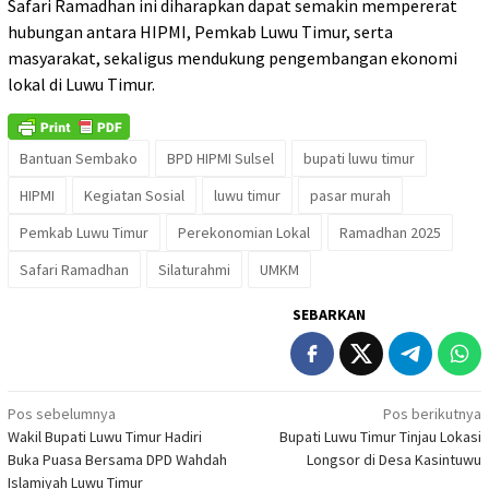
Safari Ramadhan ini diharapkan dapat semakin mempererat
hubungan antara HIPMI, Pemkab Luwu Timur, serta
masyarakat, sekaligus mendukung pengembangan ekonomi
lokal di Luwu Timur.
Bantuan Sembako
BPD HIPMI Sulsel
bupati luwu timur
HIPMI
Kegiatan Sosial
luwu timur
pasar murah
Pemkab Luwu Timur
Perekonomian Lokal
Ramadhan 2025
Safari Ramadhan
Silaturahmi
UMKM
SEBARKAN
Navigasi
Pos sebelumnya
Pos berikutnya
Wakil Bupati Luwu Timur Hadiri
Bupati Luwu Timur Tinjau Lokasi
pos
Buka Puasa Bersama DPD Wahdah
Longsor di Desa Kasintuwu
Islamiyah Luwu Timur