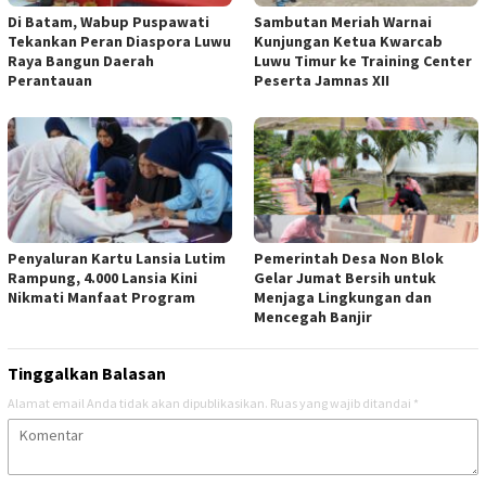
Di Batam, Wabup Puspawati
Sambutan Meriah Warnai
Tekankan Peran Diaspora Luwu
Kunjungan Ketua Kwarcab
Raya Bangun Daerah
Luwu Timur ke Training Center
Perantauan
Peserta Jamnas XII
Penyaluran Kartu Lansia Lutim
Pemerintah Desa Non Blok
Rampung, 4.000 Lansia Kini
Gelar Jumat Bersih untuk
Nikmati Manfaat Program
Menjaga Lingkungan dan
Mencegah Banjir
Tinggalkan Balasan
Alamat email Anda tidak akan dipublikasikan.
Ruas yang wajib ditandai
*