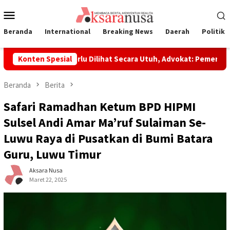
Loncat
Menu
ke
Mobile
konten
Beranda
International
Breaking News
Daerah
Politik
oli Dinilai Perlu Dilihat Secara Utuh, Advokat: Pemerintah Sed
Konten Spesial
Beranda
Berita
Safari Ramadhan Ketum BPD HIPMI
Sulsel Andi Amar Ma’ruf Sulaiman Se-
Luwu Raya di Pusatkan di Bumi Batara
Guru, Luwu Timur
Aksara Nusa
Maret 22, 2025