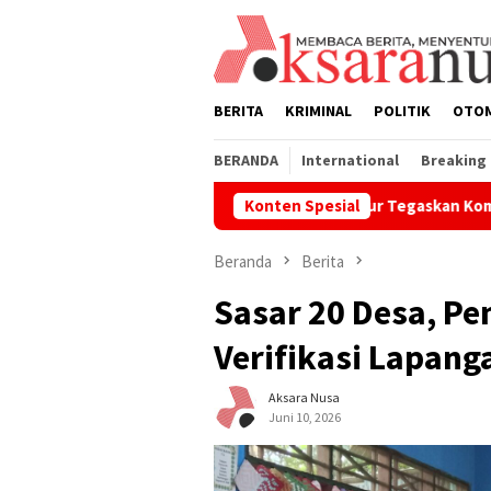
Loncat
ke
konten
BERITA
KRIMINAL
POLITIK
OTO
BERANDA
International
Breaking
Pemkab Luwu Timur Tegaskan Komitmen Penuhi Hak 
Konten Spesial
Beranda
Berita
‎Sasar 20 Desa, P
Verifikasi Lapan
Aksara Nusa
Juni 10, 2026