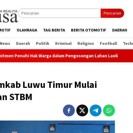
Pencarian
MOTIF
OLAHRAGA
TAG BERITA
BERITA OTOMOTIF
DAERAH
 News
Daerah
Politik
Kriminal
Religion
Football
Tech
Warga dalam Pengosongan Lahan Laoli
Penertiban Lahan
emkab Luwu Timur Mulai
gan STBM