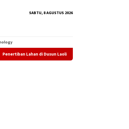
SABTU, 8 AGUSTUS 2026
nology
 di Dusun Laoli Dinilai Perlu Dilihat Secara Utuh, Advokat: Pem