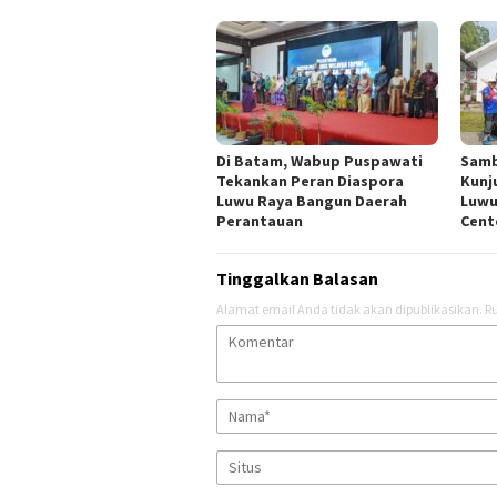
Di Batam, Wabup Puspawati
Samb
Tekankan Peran Diaspora
Kunj
Luwu Raya Bangun Daerah
Luwu
Perantauan
Cent
Tinggalkan Balasan
Alamat email Anda tidak akan dipublikasikan.
Ru