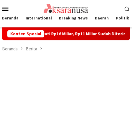
Loncat
Menu
ke
Mobile
konten
Beranda
International
Breaking News
Daerah
Politik
 Laoli Disepakati Rp16 Miliar, Rp11 Miliar Sudah Diterima 83 War
Konten Spesial
Beranda
Berita