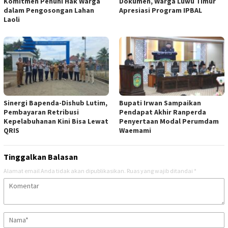
Komitmen Penuhi Hak Warga
Dokumen, Warga Luwu Timur
dalam Pengosongan Lahan
Apresiasi Program IPBAL
Laoli
Sinergi Bapenda-Dishub Lutim,
Bupati Irwan Sampaikan
Pembayaran Retribusi
Pendapat Akhir Ranperda
Kepelabuhanan Kini Bisa Lewat
Penyertaan Modal Perumdam
QRIS
Waemami
Tinggalkan Balasan
Alamat email Anda tidak akan dipublikasikan.
Ruas yang wajib ditandai
*