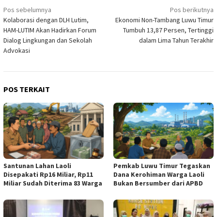
Navigasi
Pos sebelumnya
Pos berikutnya
Kolaborasi dengan DLH Lutim,
Ekonomi Non-Tambang Luwu Timur
pos
HAM-LUTIM Akan Hadirkan Forum
Tumbuh 13,87 Persen, Tertinggi
Dialog Lingkungan dan Sekolah
dalam Lima Tahun Terakhir
Advokasi
POS TERKAIT
Santunan Lahan Laoli
Pemkab Luwu Timur Tegaskan
Disepakati Rp16 Miliar, Rp11
Dana Kerohiman Warga Laoli
Miliar Sudah Diterima 83 Warga
Bukan Bersumber dari APBD