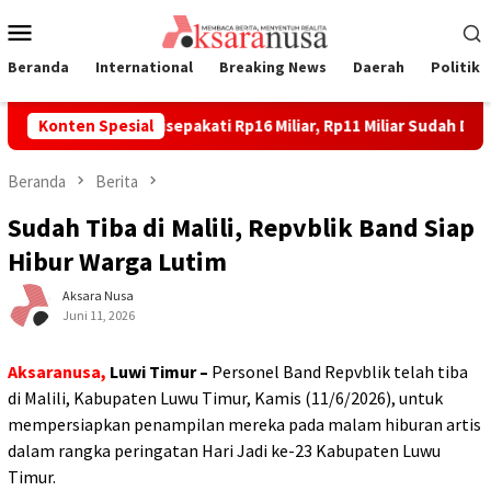
Loncat
Menu
ke
Mobile
konten
Beranda
International
Breaking News
Daerah
Politik
an Lahan Laoli Disepakati Rp16 Miliar, Rp11 Miliar Sudah Diterima
Konten Spesial
Beranda
Berita
Sudah Tiba di Malili, Repvblik Band Siap
Hibur Warga Lutim
Aksara Nusa
Juni 11, 2026
Aksaranusa,
Luwi Timur –
Personel Band Repvblik telah tiba
di Malili, Kabupaten Luwu Timur, Kamis (11/6/2026), untuk
mempersiapkan penampilan mereka pada malam hiburan artis
dalam rangka peringatan Hari Jadi ke-23 Kabupaten Luwu
Timur.