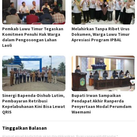
Pemkab Luwu Timur Tegaskan
Melahirkan Tanpa Ribet Urus
Komitmen Penuhi Hak Warga
Dokumen, Warga Luwu Timur
dalam Pengosongan Lahan
Apresiasi Program IPBAL
Laoli
Sinergi Bapenda-Dishub Lutim,
Bupati Irwan Sampaikan
Pembayaran Retribusi
Pendapat Akhir Ranperda
Kepelabuhanan Kini Bisa Lewat
Penyertaan Modal Perumdam
QRIS
Waemami
Tinggalkan Balasan
Alamat email Anda tidak akan dipublikasikan.
Ruas yang wajib ditandai
*