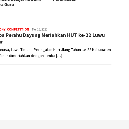
ra Guru
ONY
,
COMPETITION
aksara
Mei 15, 2025
a Perahu Dayung Meriahkan HUT ke-22 Luwu
nusa
ur
nusa, Luwu Timur – Peringatan Hari Ulang Tahun ke-22 Kabupaten
Timur dimeriahkan dengan lomba […]