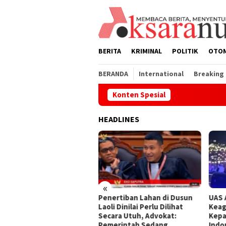
Loncat
ke
konten
BERITA
KRIMINAL
POLITIK
OTO
BERANDA
International
Breaking
Konten Spesial
HEADLINES
«
yaluran Kartu Lansia
Penertiban Lahan di Dusun
UAS 
im Rampung, 4.000 Lansia
Laoli Dinilai Perlu Dilihat
Keag
i Nikmati Manfaat
Secara Utuh, Advokat:
Kepa
ogram
Pemerintah Sedang
Indo