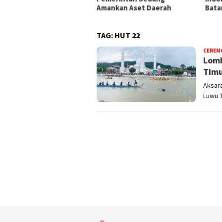
Amankan Aset Daerah
Bata
TAG:
HUT 22
CEREM
Lomb
Tim
Aksara
Luwu 