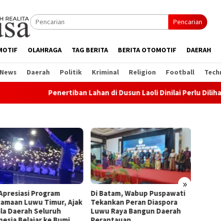
Pencarian
MOTIF
OLAHRAGA
TAG BERITA
BERITA OTOMOTIF
DAERAH
 News
Daerah
Politik
Kriminal
Religion
Football
Tech
Penertiban Lahan di Dusun Laoli Dinilai Perlu Dilihat
»
Apresiasi Program
Di Batam, Wabup Puspawati
Sambu
amaan Luwu Timur, Ajak
Tekankan Peran Diaspora
Kunju
la Daerah Seluruh
Luwu Raya Bangun Daerah
Luwu T
nesia Belajar ke Bumi
Perantauan
Center