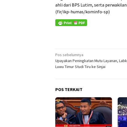
ahli dari BPS Lutim, serta perwakila
(fir/ikp-humas/kominfo-sp)
Navigasi
Pos sebelumnya
Upayakan Peningkatan Mutu Layanan, La
pos
Luwu Timur Studi Tiru ke Sinjai
POS TERKAIT