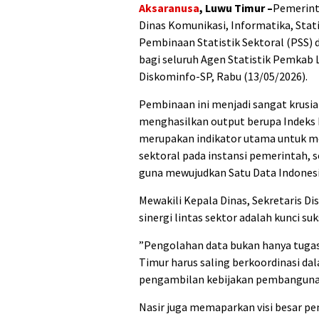
Aksaranusa
, Luwu Timur –
Pemerint
Dinas Komunikasi, Informatika, Stat
Pembinaan Statistik Sektoral (PSS) 
bagi seluruh Agen Statistik Pemkab 
Diskominfo-SP, Rabu (13/05/2026).
‎Pembinaan ini menjadi sangat krus
menghasilkan output berupa Indeks 
merupakan indikator utama untuk m
sektoral pada instansi pemerintah, s
guna mewujudkan Satu Data Indonesia
‎Mewakili Kepala Dinas, Sekretaris 
sinergi lintas sektor adalah kunci s
‎”Pengolahan data bukan hanya tugas
Timur harus saling berkoordinasi da
pengambilan kebijakan pembangunan,
‎Nasir juga memaparkan visi besar p