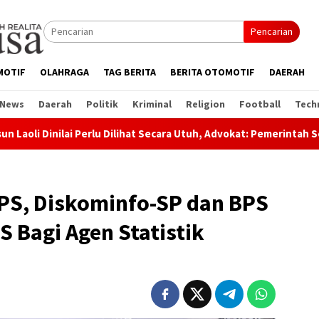
Pencarian
MOTIF
OLAHRAGA
TAG BERITA
BERITA OTOMOTIF
DAERAH
 News
Daerah
Politik
Kriminal
Religion
Football
Tech
erlu Dilihat Secara Utuh, Advokat: Pemerintah Sedang Amankan A
IPS, Diskominfo-SP dan BPS
S Bagi Agen Statistik