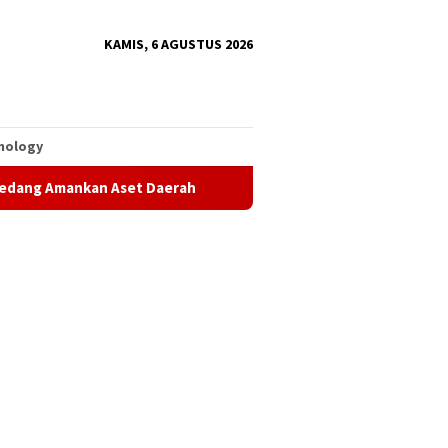
KAMIS, 6 AGUSTUS 2026
nology
set Daerah
UAS Apresiasi Program Keagamaan Luwu Timur, 