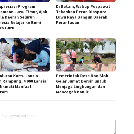
Apresiasi Program
Di Batam, Wabup Puspawati
amaan Luwu Timur, Ajak
Tekankan Peran Diaspora
la Daerah Seluruh
Luwu Raya Bangun Daerah
nesia Belajar ke Bumi
Perantauan
ra Guru
aluran Kartu Lansia
Pemerintah Desa Non Blok
m Rampung, 4.000 Lansia
Gelar Jumat Bersih untuk
 Nikmati Manfaat
Menjaga Lingkungan dan
gram
Mencegah Banjir
as yang wajib ditandai
*