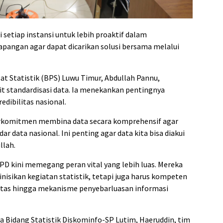
i setiap instansi untuk lebih proaktif dalam
pangan agar dapat dicarikan solusi bersama melalui
at Statistik (BPS) Luwu Timur, Abdullah Pannu,
t standardisasi data. Ia menekankan pentingnya
edibilitas nasional.
berkomitmen membina data secara komprehensif agar
r data nasional. Ini penting agar data kita bisa diakui
llah.
OPD kini memegang peran vital yang lebih luas. Mereka
isikan kegiatan statistik, tetapi juga harus kompeten
itas hingga mekanisme penyebarluasan informasi
ala Bidang Statistik Diskominfo-SP Lutim, Haeruddin, tim