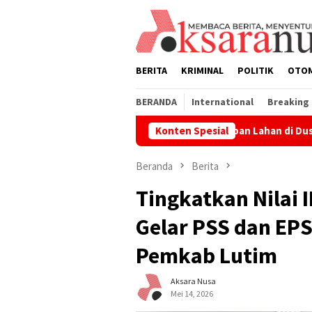
Loncat
ke
konten
BERITA
KRIMINAL
POLITIK
OTO
BERANDA
International
Breaking
Penertiban Lahan di Dusun Laoli Dinilai P
Konten Spesial
Beranda
Berita
Tingkatkan Nilai 
Gelar PSS dan EPS
Pemkab Lutim
Aksara Nusa
Mei 14, 2026