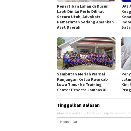
Penertiban Lahan di Dusun
UAS 
Laoli Dinilai Perlu Dilihat
Keag
Secara Utuh, Advokat:
Kepa
Pemerintah Sedang Amankan
Indo
Aset Daerah
Bata
Sambutan Meriah Warnai
Peny
Kunjungan Ketua Kwarcab
Luti
Luwu Timur ke Training
Kini
Center Peserta Jamnas XII
Pro
Tinggalkan Balasan
Alamat email Anda tidak akan dipublikasikan.
Ru