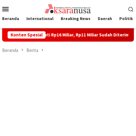
Loncat
Menu
ke
Mobile
konten
Beranda
International
Breaking News
Daerah
Politik
Laoli Disepakati Rp16 Miliar, Rp11 Miliar Sudah Diterima 83 Warg
Konten Spesial
Beranda
Berita