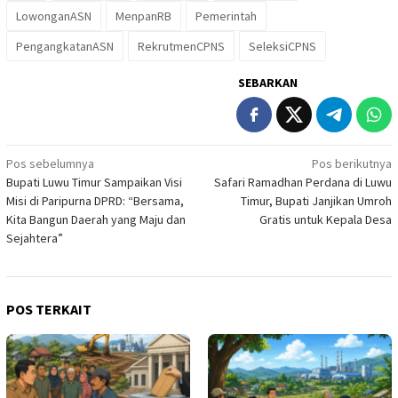
LowonganASN
MenpanRB
Pemerintah
PengangkatanASN
RekrutmenCPNS
SeleksiCPNS
SEBARKAN
Navigasi
Pos sebelumnya
Pos berikutnya
Bupati Luwu Timur Sampaikan Visi
Safari Ramadhan Perdana di Luwu
pos
Misi di Paripurna DPRD: “Bersama,
Timur, Bupati Janjikan Umroh
Kita Bangun Daerah yang Maju dan
Gratis untuk Kepala Desa
Sejahtera”
POS TERKAIT